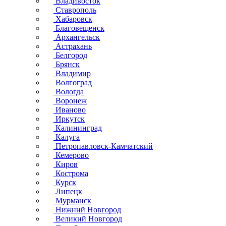
Владивосток
Ставрополь
Хабаровск
Благовещенск
Архангельск
Астрахань
Белгород
Брянск
Владимир
Волгоград
Вологда
Воронеж
Иваново
Иркутск
Калининград
Калуга
Петропавловск-Камчатский
Кемерово
Киров
Кострома
Курск
Липецк
Мурманск
Нижний Новгород
Великий Новгород