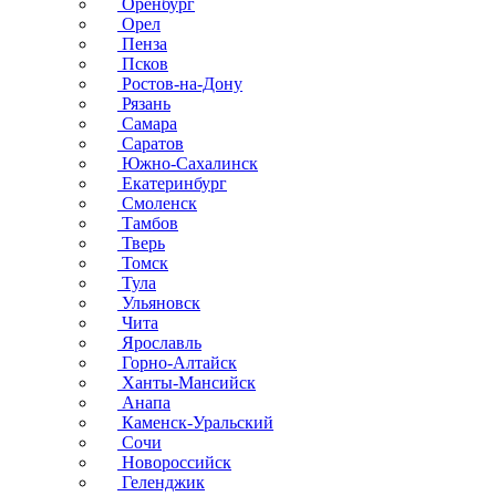
Оренбург
Орел
Пенза
Псков
Ростов-на-Дону
Рязань
Самара
Саратов
Южно-Сахалинск
Екатеринбург
Смоленск
Тамбов
Тверь
Томск
Тула
Ульяновск
Чита
Ярославль
Горно-Алтайск
Ханты-Мансийск
Анапа
Каменск-Уральский
Сочи
Новороссийск
Геленджик