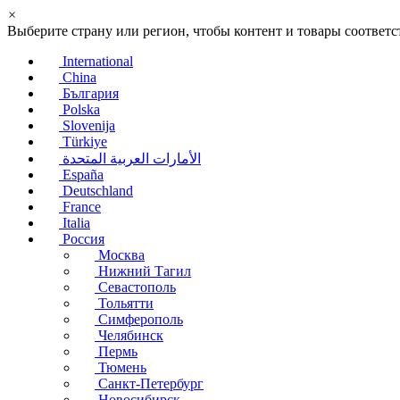
×
Выберите страну или регион, чтобы контент и товары соотве
International
China
България
Polska
Slovenija
Türkiye
الأمارات العربية المتحدة
España
Deutschland
France
Italia
Россия
Москва
Нижний Тагил
Севастополь
Тольятти
Симферополь
Челябинск
Пермь
Тюмень
Санкт-Петербург
Новосибирск