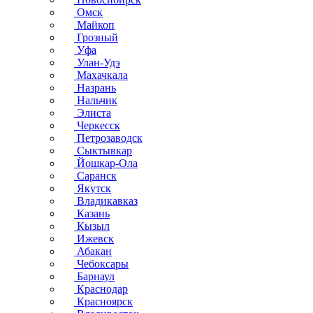
Омск
Майкоп
Грозный
Уфа
Улан-Удэ
Махачкала
Назрань
Нальчик
Элиста
Черкесск
Петрозаводск
Сыктывкар
Йошкар-Ола
Саранск
Якутск
Владикавказ
Казань
Кызыл
Ижевск
Абакан
Чебоксары
Барнаул
Краснодар
Красноярск