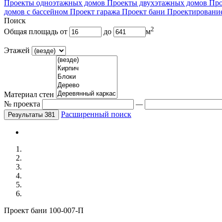
Проекты одноэтажных домов
Проекты двухэтажных домов
Про
домов с бассейном
Проект гаража
Проект бани
Проектировани
Поиск
2
Общая площадь
от
до
м
Этажей
Материал стен
№ проекта
—
Расширенный поиск
Проект бани 100-007-П