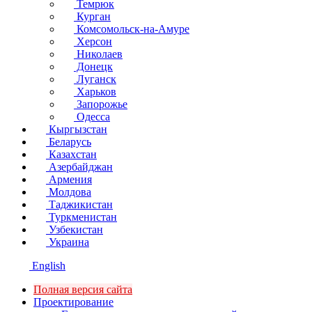
Темрюк
Курган
Комсомольск-на-Амуре
Херсон
Николаев
Донецк
Луганск
Харьков
Запорожье
Одесса
Кыргызстан
Беларусь
Казахстан
Азербайджан
Армения
Молдова
Таджикистан
Туркменистан
Узбекистан
Украина
English
Полная версия сайта
Проектирование