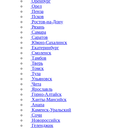
Оренбург
Орел
Пенза
Псков
Ростов-на-Дону
Рязань
Самара
Саратов
Южно-Сахалинск
Екатеринбург
Смоленск
Тамбов
Тверь
Томск
Тула
Ульяновск
Чита
Ярославль
Горно-Алтайск
Ханты-Мансийск
Анапа
Каменск-Уральский
Сочи
Новороссийск
Геленджик