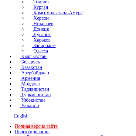
Темрюк
Курган
Комсомольск-на-Амуре
Херсон
Николаев
Донецк
Луганск
Харьков
Запорожье
Одесса
Кыргызстан
Беларусь
Казахстан
Азербайджан
Армения
Молдова
Таджикистан
Туркменистан
Узбекистан
Украина
English
Полная версия сайта
Проектирование