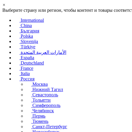
×
Выберите страну или регион, чтобы контент и товары соотве
International
China
България
Polska
Slovenija
Türkiye
الأمارات العربية المتحدة
España
Deutschland
France
Italia
Россия
Москва
Нижний Тагил
Севастополь
Тольятти
Симферополь
Челябинск
Пермь
Тюмень
Санкт-Петербург
Новосибирск