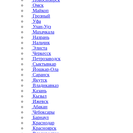
Омск
Майкоп
Грозный
Уфа
Улан-Удэ
Махачкала
Назрань
Нальчик
Элиста
Черкесск
Петрозаводск
Сыктывкар
Йошкар-Ола
Саранск
Якутск
Владикавказ
Казань
Кызыл
Ижевск
Абакан
Чебоксары
Барнаул
Краснодар
Красноярск