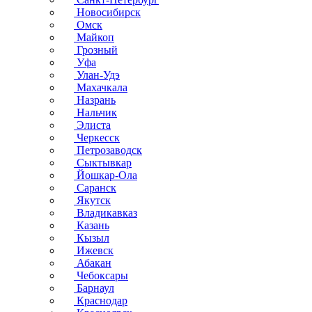
Новосибирск
Омск
Майкоп
Грозный
Уфа
Улан-Удэ
Махачкала
Назрань
Нальчик
Элиста
Черкесск
Петрозаводск
Сыктывкар
Йошкар-Ола
Саранск
Якутск
Владикавказ
Казань
Кызыл
Ижевск
Абакан
Чебоксары
Барнаул
Краснодар