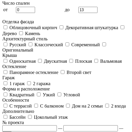
Число спален
от
до
Отделка фасада
Облицовочный кирпич
Декоративная штукатурка
Дерево
Камень
Архитектурный стиль
Русский
Классический
Современный
Оригинальный
Крыша
Односкатная
Двускатная
Плоская
Вальмовая
Остекление
Панорамное остекление
Второй свет
Гараж
1 гараж
2 гаража
Форма и расположение
Квадратный
Узкий
Угловой
Особенности
С террасой
С балконом
Дом на 2 семьи
2 входа
Дополнительно
Бассейн
Цокольный этаж
№ проекта
—
—