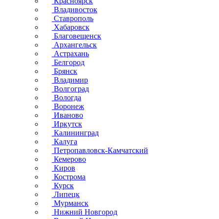
Красноярск
Владивосток
Ставрополь
Хабаровск
Благовещенск
Архангельск
Астрахань
Белгород
Брянск
Владимир
Волгоград
Вологда
Воронеж
Иваново
Иркутск
Калининград
Калуга
Петропавловск-Камчатский
Кемерово
Киров
Кострома
Курск
Липецк
Мурманск
Нижний Новгород