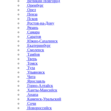
Великий Новгород
Оренбург
Орел
Пенза
Псков
Ростов-на-Дону
Рязань
Самара
Саратов
Южно-Сахалинск
Екатеринбург
Смоленск
Тамбов
Тверь
Томск
Тула
Ульяновск
Чита
Ярославль
Горно-Алтайск
Ханты-Мансийск
Анапа
Каменск-Уральский
Сочи
Новороссийск