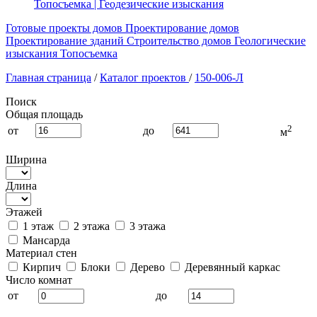
Топосъемка | Геодезические изыскания
Готовые проекты домов
Проектирование домов
Проектирование зданий
Строительство домов
Геологические
изыскания
Топосъемка
Главная страница
/
Каталог проектов
/
150-006-Л
Поиск
Общая площадь
2
от
до
м
Ширина
Длина
Этажей
1 этаж
2 этажа
3 этажа
Мансарда
Материал стен
Кирпич
Блоки
Дерево
Деревянный каркас
Число комнат
от
до