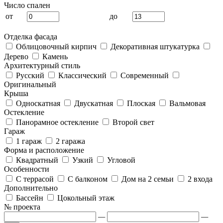
Число спален
от
до
Отделка фасада
Облицовочный кирпич
Декоративная штукатурка
Дерево
Камень
Архитектурный стиль
Русский
Классический
Современный
Оригинальный
Крыша
Односкатная
Двускатная
Плоская
Вальмовая
Остекление
Панорамное остекление
Второй свет
Гараж
1 гараж
2 гаража
Форма и расположение
Квадратный
Узкий
Угловой
Особенности
С террасой
С балконом
Дом на 2 семьи
2 входа
Дополнительно
Бассейн
Цокольный этаж
№ проекта
—
—