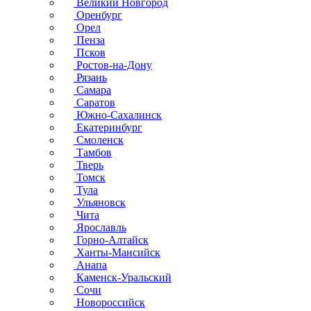
Великий Новгород
Оренбург
Орел
Пенза
Псков
Ростов-на-Дону
Рязань
Самара
Саратов
Южно-Сахалинск
Екатеринбург
Смоленск
Тамбов
Тверь
Томск
Тула
Ульяновск
Чита
Ярославль
Горно-Алтайск
Ханты-Мансийск
Анапа
Каменск-Уральский
Сочи
Новороссийск