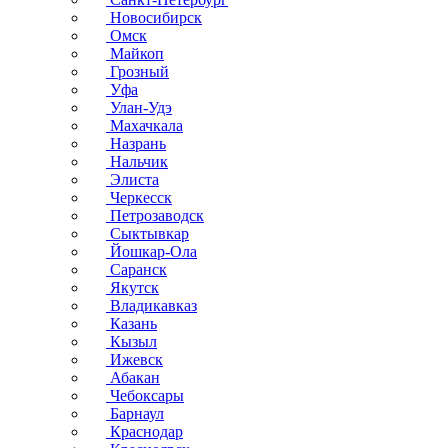
Новосибирск
Омск
Майкоп
Грозный
Уфа
Улан-Удэ
Махачкала
Назрань
Нальчик
Элиста
Черкесск
Петрозаводск
Сыктывкар
Йошкар-Ола
Саранск
Якутск
Владикавказ
Казань
Кызыл
Ижевск
Абакан
Чебоксары
Барнаул
Краснодар