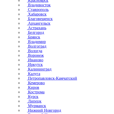
Красноярск
Владивосток
Ставрополь
Хабаровск
Благовещенск
Архангельск
Астрахань
Белгород
Брянск
Владимир
Волгоград
Вологда
Воронеж
Иваново
Иркутск
Калининград
Калуга
Петропавловск-Камчатский
Кемерово
Киров
Кострома
Курск
Липецк
Мурманск
Нижний Новгород