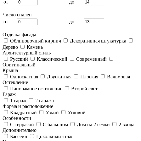
от
до
Число спален
от
до
Отделка фасада
Облицовочный кирпич
Декоративная штукатурка
Дерево
Камень
Архитектурный стиль
Русский
Классический
Современный
Оригинальный
Крыша
Односкатная
Двускатная
Плоская
Вальмовая
Остекление
Панорамное остекление
Второй свет
Гараж
1 гараж
2 гаража
Форма и расположение
Квадратный
Узкий
Угловой
Особенности
С террасой
С балконом
Дом на 2 семьи
2 входа
Дополнительно
Бассейн
Цокольный этаж