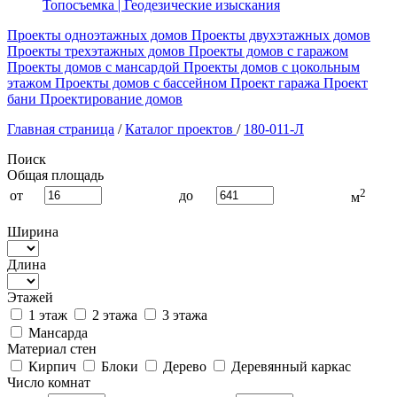
Топосъемка | Геодезические изыскания
Проекты одноэтажных домов
Проекты двухэтажных домов
Проекты трехэтажных домов
Проекты домов с гаражом
Проекты домов с мансардой
Проекты домов с цокольным
этажом
Проекты домов с бассейном
Проект гаража
Проект
бани
Проектирование домов
Главная страница
/
Каталог проектов
/
180-011-Л
Поиск
Общая площадь
2
от
до
м
Ширина
Длина
Этажей
1 этаж
2 этажа
3 этажа
Мансарда
Материал стен
Кирпич
Блоки
Дерево
Деревянный каркас
Число комнат