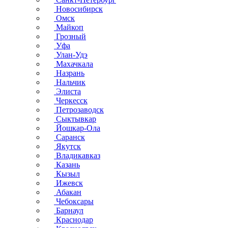
Новосибирск
Омск
Майкоп
Грозный
Уфа
Улан-Удэ
Махачкала
Назрань
Нальчик
Элиста
Черкесск
Петрозаводск
Сыктывкар
Йошкар-Ола
Саранск
Якутск
Владикавказ
Казань
Кызыл
Ижевск
Абакан
Чебоксары
Барнаул
Краснодар