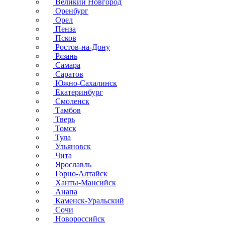
Великий Новгород
Оренбург
Орел
Пенза
Псков
Ростов-на-Дону
Рязань
Самара
Саратов
Южно-Сахалинск
Екатеринбург
Смоленск
Тамбов
Тверь
Томск
Тула
Ульяновск
Чита
Ярославль
Горно-Алтайск
Ханты-Мансийск
Анапа
Каменск-Уральский
Сочи
Новороссийск