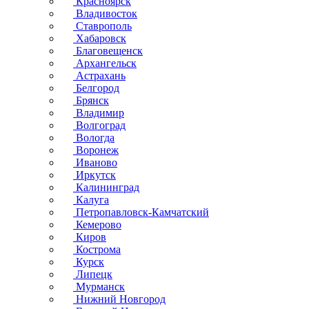
Красноярск
Владивосток
Ставрополь
Хабаровск
Благовещенск
Архангельск
Астрахань
Белгород
Брянск
Владимир
Волгоград
Вологда
Воронеж
Иваново
Иркутск
Калининград
Калуга
Петропавловск-Камчатский
Кемерово
Киров
Кострома
Курск
Липецк
Мурманск
Нижний Новгород