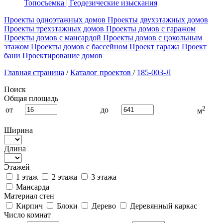
Топосъемка | Геодезические изыскания
Проекты одноэтажных домов
Проекты двухэтажных домов
Проекты трехэтажных домов
Проекты домов с гаражом
Проекты домов с мансардой
Проекты домов с цокольным
этажом
Проекты домов с бассейном
Проект гаража
Проект
бани
Проектирование домов
Главная страница
/
Каталог проектов
/
185-003-Л
Поиск
Общая площадь
2
от
до
м
Ширина
Длина
Этажей
1 этаж
2 этажа
3 этажа
Мансарда
Материал стен
Кирпич
Блоки
Дерево
Деревянный каркас
Число комнат