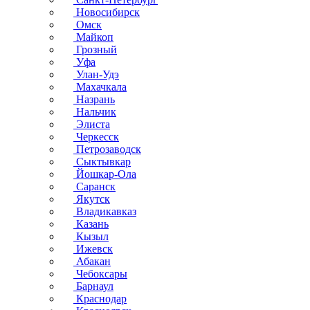
Новосибирск
Омск
Майкоп
Грозный
Уфа
Улан-Удэ
Махачкала
Назрань
Нальчик
Элиста
Черкесск
Петрозаводск
Сыктывкар
Йошкар-Ола
Саранск
Якутск
Владикавказ
Казань
Кызыл
Ижевск
Абакан
Чебоксары
Барнаул
Краснодар