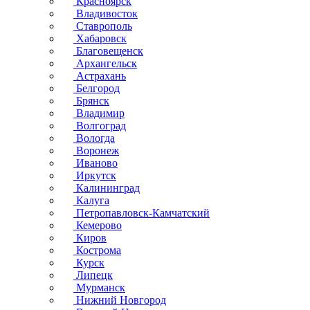
Красноярск
Владивосток
Ставрополь
Хабаровск
Благовещенск
Архангельск
Астрахань
Белгород
Брянск
Владимир
Волгоград
Вологда
Воронеж
Иваново
Иркутск
Калининград
Калуга
Петропавловск-Камчатский
Кемерово
Киров
Кострома
Курск
Липецк
Мурманск
Нижний Новгород