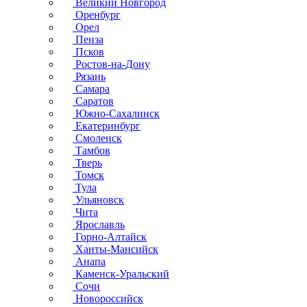
Великий Новгород
Оренбург
Орел
Пенза
Псков
Ростов-на-Дону
Рязань
Самара
Саратов
Южно-Сахалинск
Екатеринбург
Смоленск
Тамбов
Тверь
Томск
Тула
Ульяновск
Чита
Ярославль
Горно-Алтайск
Ханты-Мансийск
Анапа
Каменск-Уральский
Сочи
Новороссийск