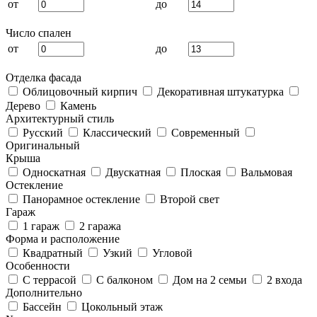
от
до
Число спален
от
до
Отделка фасада
Облицовочный кирпич
Декоративная штукатурка
Дерево
Камень
Архитектурный стиль
Русский
Классический
Современный
Оригинальный
Крыша
Односкатная
Двускатная
Плоская
Вальмовая
Остекление
Панорамное остекление
Второй свет
Гараж
1 гараж
2 гаража
Форма и расположение
Квадратный
Узкий
Угловой
Особенности
С террасой
С балконом
Дом на 2 семьи
2 входа
Дополнительно
Бассейн
Цокольный этаж