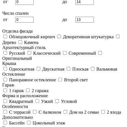
от
до
Число спален
от
до
Отделка фасада
Облицовочный кирпич
Декоративная штукатурка
Дерево
Камень
Архитектурный стиль
Русский
Классический
Современный
Оригинальный
Крыша
Односкатная
Двускатная
Плоская
Вальмовая
Остекление
Панорамное остекление
Второй свет
Гараж
1 гараж
2 гаража
Форма и расположение
Квадратный
Узкий
Угловой
Особенности
С террасой
С балконом
Дом на 2 семьи
2 входа
Дополнительно
Бассейн
Цокольный этаж