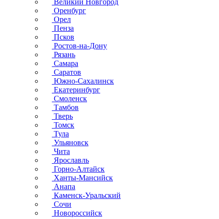
Великий Новгород
Оренбург
Орел
Пенза
Псков
Ростов-на-Дону
Рязань
Самара
Саратов
Южно-Сахалинск
Екатеринбург
Смоленск
Тамбов
Тверь
Томск
Тула
Ульяновск
Чита
Ярославль
Горно-Алтайск
Ханты-Мансийск
Анапа
Каменск-Уральский
Сочи
Новороссийск