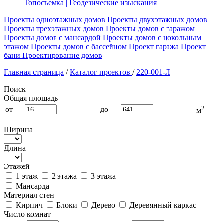
Топосъемка | Геодезические изыскания
Проекты одноэтажных домов
Проекты двухэтажных домов
Проекты трехэтажных домов
Проекты домов с гаражом
Проекты домов с мансардой
Проекты домов с цокольным
этажом
Проекты домов с бассейном
Проект гаража
Проект
бани
Проектирование домов
Главная страница
/
Каталог проектов
/
220-001-Л
Поиск
Общая площадь
2
от
до
м
Ширина
Длина
Этажей
1 этаж
2 этажа
3 этажа
Мансарда
Материал стен
Кирпич
Блоки
Дерево
Деревянный каркас
Число комнат