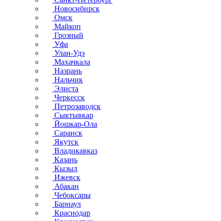
Новосибирск
Омск
Майкоп
Грозный
Уфа
Улан-Удэ
Махачкала
Назрань
Нальчик
Элиста
Черкесск
Петрозаводск
Сыктывкар
Йошкар-Ола
Саранск
Якутск
Владикавказ
Казань
Кызыл
Ижевск
Абакан
Чебоксары
Барнаул
Краснодар