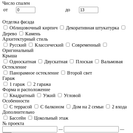
Число спален
от
до
Отделка фасада
Облицовочный кирпич
Декоративная штукатурка
Дерево
Камень
Архитектурный стиль
Русский
Классический
Современный
Оригинальный
Крыша
Односкатная
Двускатная
Плоская
Вальмовая
Остекление
Панорамное остекление
Второй свет
Гараж
1 гараж
2 гаража
Форма и расположение
Квадратный
Узкий
Угловой
Особенности
С террасой
С балконом
Дом на 2 семьи
2 входа
Дополнительно
Бассейн
Цокольный этаж
№ проекта
—
—