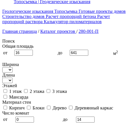
Топосъемка | Геодезические изыскания
Геологические изыскания
Топосъемка
Готовые проекты домов
Строительство домов
Расчет пропорций бетона
Расчет
пропорций раствора
Калькулятор пиломатериалов
Главная страница
/
Каталог проектов
/
280-001-П
Поиск
Общая площадь
2
от
до
м
Ширина
Длина
Этажей
1 этаж
2 этажа
3 этажа
Мансарда
Материал стен
Кирпич
Блоки
Дерево
Деревянный каркас
Число комнат
от
до