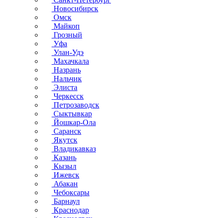
Новосибирск
Омск
Майкоп
Грозный
Уфа
Улан-Удэ
Махачкала
Назрань
Нальчик
Элиста
Черкесск
Петрозаводск
Сыктывкар
Йошкар-Ола
Саранск
Якутск
Владикавказ
Казань
Кызыл
Ижевск
Абакан
Чебоксары
Барнаул
Краснодар