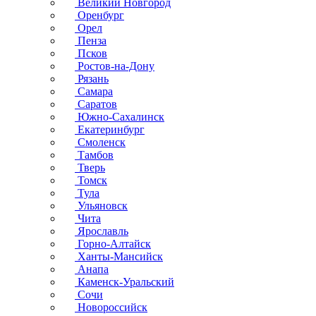
Великий Новгород
Оренбург
Орел
Пенза
Псков
Ростов-на-Дону
Рязань
Самара
Саратов
Южно-Сахалинск
Екатеринбург
Смоленск
Тамбов
Тверь
Томск
Тула
Ульяновск
Чита
Ярославль
Горно-Алтайск
Ханты-Мансийск
Анапа
Каменск-Уральский
Сочи
Новороссийск