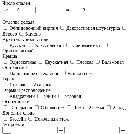
Число спален
от
до
Отделка фасада
Облицовочный кирпич
Декоративная штукатурка
Дерево
Камень
Архитектурный стиль
Русский
Классический
Современный
Оригинальный
Крыша
Односкатная
Двускатная
Плоская
Вальмовая
Остекление
Панорамное остекление
Второй свет
Гараж
1 гараж
2 гаража
Форма и расположение
Квадратный
Узкий
Угловой
Особенности
С террасой
С балконом
Дом на 2 семьи
2 входа
Дополнительно
Бассейн
Цокольный этаж
№ проекта
—
—