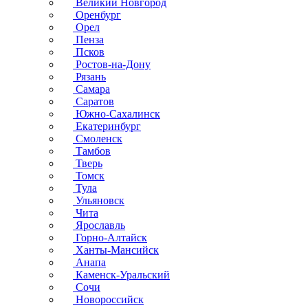
Великий Новгород
Оренбург
Орел
Пенза
Псков
Ростов-на-Дону
Рязань
Самара
Саратов
Южно-Сахалинск
Екатеринбург
Смоленск
Тамбов
Тверь
Томск
Тула
Ульяновск
Чита
Ярославль
Горно-Алтайск
Ханты-Мансийск
Анапа
Каменск-Уральский
Сочи
Новороссийск