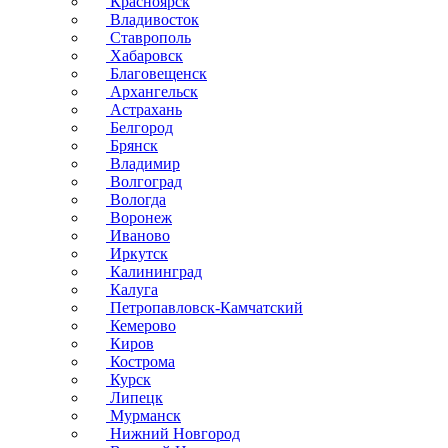
Красноярск
Владивосток
Ставрополь
Хабаровск
Благовещенск
Архангельск
Астрахань
Белгород
Брянск
Владимир
Волгоград
Вологда
Воронеж
Иваново
Иркутск
Калининград
Калуга
Петропавловск-Камчатский
Кемерово
Киров
Кострома
Курск
Липецк
Мурманск
Нижний Новгород