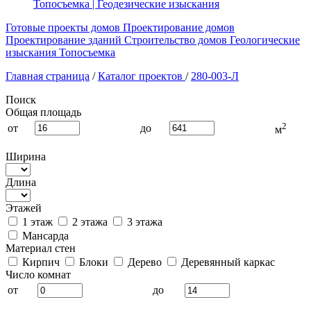
Топосъемка | Геодезические изыскания
Готовые проекты домов
Проектирование домов
Проектирование зданий
Строительство домов
Геологические
изыскания
Топосъемка
Главная страница
/
Каталог проектов
/
280-003-Л
Поиск
Общая площадь
2
от
до
м
Ширина
Длина
Этажей
1 этаж
2 этажа
3 этажа
Мансарда
Материал стен
Кирпич
Блоки
Дерево
Деревянный каркас
Число комнат
от
до