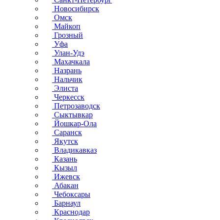
Новосибирск
Омск
Майкоп
Грозный
Уфа
Улан-Удэ
Махачкала
Назрань
Нальчик
Элиста
Черкесск
Петрозаводск
Сыктывкар
Йошкар-Ола
Саранск
Якутск
Владикавказ
Казань
Кызыл
Ижевск
Абакан
Чебоксары
Барнаул
Краснодар