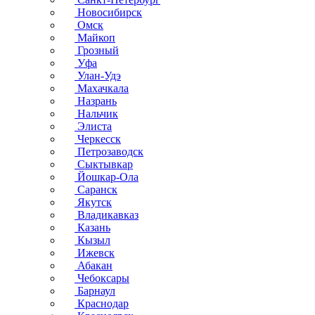
Новосибирск
Омск
Майкоп
Грозный
Уфа
Улан-Удэ
Махачкала
Назрань
Нальчик
Элиста
Черкесск
Петрозаводск
Сыктывкар
Йошкар-Ола
Саранск
Якутск
Владикавказ
Казань
Кызыл
Ижевск
Абакан
Чебоксары
Барнаул
Краснодар