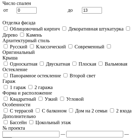
Число спален
от
до
Отделка фасада
Облицовочный кирпич
Декоративная штукатурка
Дерево
Камень
Архитектурный стиль
Русский
Классический
Современный
Оригинальный
Крыша
Односкатная
Двускатная
Плоская
Вальмовая
Остекление
Панорамное остекление
Второй свет
Гараж
1 гараж
2 гаража
Форма и расположение
Квадратный
Узкий
Угловой
Особенности
С террасой
С балконом
Дом на 2 семьи
2 входа
Дополнительно
Бассейн
Цокольный этаж
№ проекта
—
—