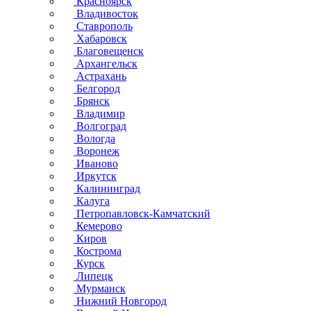
Красноярск
Владивосток
Ставрополь
Хабаровск
Благовещенск
Архангельск
Астрахань
Белгород
Брянск
Владимир
Волгоград
Вологда
Воронеж
Иваново
Иркутск
Калининград
Калуга
Петропавловск-Камчатский
Кемерово
Киров
Кострома
Курск
Липецк
Мурманск
Нижний Новгород