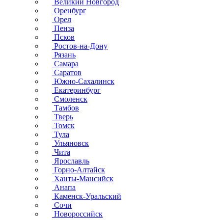
Великий Новгород
Оренбург
Орел
Пенза
Псков
Ростов-на-Дону
Рязань
Самара
Саратов
Южно-Сахалинск
Екатеринбург
Смоленск
Тамбов
Тверь
Томск
Тула
Ульяновск
Чита
Ярославль
Горно-Алтайск
Ханты-Мансийск
Анапа
Каменск-Уральский
Сочи
Новороссийск