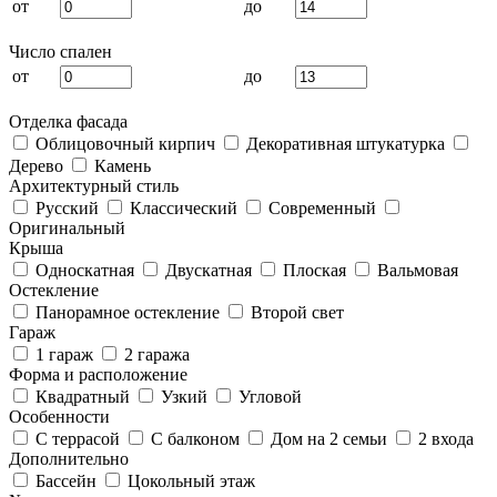
от
до
Число спален
от
до
Отделка фасада
Облицовочный кирпич
Декоративная штукатурка
Дерево
Камень
Архитектурный стиль
Русский
Классический
Современный
Оригинальный
Крыша
Односкатная
Двускатная
Плоская
Вальмовая
Остекление
Панорамное остекление
Второй свет
Гараж
1 гараж
2 гаража
Форма и расположение
Квадратный
Узкий
Угловой
Особенности
С террасой
С балконом
Дом на 2 семьи
2 входа
Дополнительно
Бассейн
Цокольный этаж