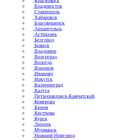
Красноярск
Владивосток
Ставрополь
Хабаровск
Благовещенск
Архангельск
Астрахань
Белгород
Брянск
Владимир
Волгоград
Вологда
Воронеж
Иваново
Иркутск
Калининград
Калуга
Петропавловск-Камчатский
Кемерово
Киров
Кострома
Курск
Липецк
Мурманск
Нижний Новгород