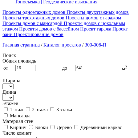
Топосъемка | Геодезические изыскания
Проекты одноэтажных домов
Проекты двухэтажных домов
Проекты трехэтажных домов
Проекты домов с гаражом
Проекты домов с мансардой
Проекты домов с цокольным
этажом
Проекты домов с бассейном
Проект гаража
Проект
бани
Проектирование домов
Главная страница
/
Каталог проектов
/
300-006-П
Поиск
Общая площадь
2
от
до
м
Ширина
Длина
Этажей
1 этаж
2 этажа
3 этажа
Мансарда
Материал стен
Кирпич
Блоки
Дерево
Деревянный каркас
Число комнат