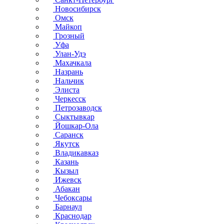
Новосибирск
Омск
Майкоп
Грозный
Уфа
Улан-Удэ
Махачкала
Назрань
Нальчик
Элиста
Черкесск
Петрозаводск
Сыктывкар
Йошкар-Ола
Саранск
Якутск
Владикавказ
Казань
Кызыл
Ижевск
Абакан
Чебоксары
Барнаул
Краснодар