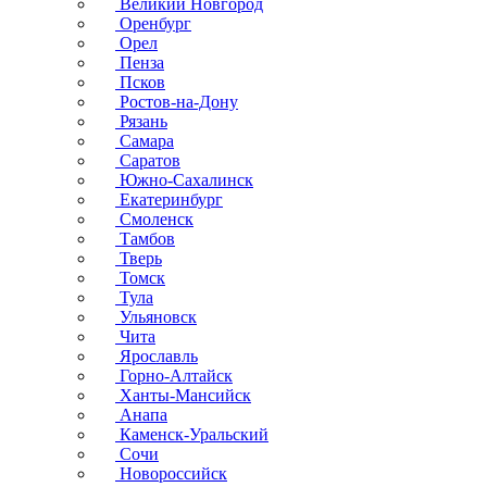
Великий Новгород
Оренбург
Орел
Пенза
Псков
Ростов-на-Дону
Рязань
Самара
Саратов
Южно-Сахалинск
Екатеринбург
Смоленск
Тамбов
Тверь
Томск
Тула
Ульяновск
Чита
Ярославль
Горно-Алтайск
Ханты-Мансийск
Анапа
Каменск-Уральский
Сочи
Новороссийск