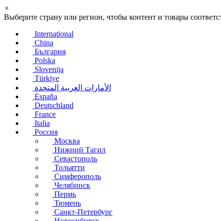
×
Выберите страну или регион, чтобы контент и товары соотве
International
China
България
Polska
Slovenija
Türkiye
الأمارات العربية المتحدة
España
Deutschland
France
Italia
Россия
Москва
Нижний Тагил
Севастополь
Тольятти
Симферополь
Челябинск
Пермь
Тюмень
Санкт-Петербург
Новосибирск