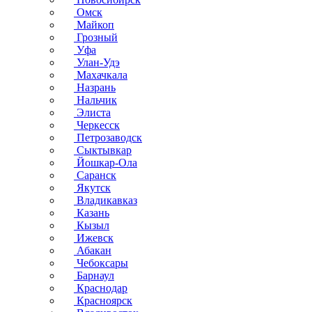
Омск
Майкоп
Грозный
Уфа
Улан-Удэ
Махачкала
Назрань
Нальчик
Элиста
Черкесск
Петрозаводск
Сыктывкар
Йошкар-Ола
Саранск
Якутск
Владикавказ
Казань
Кызыл
Ижевск
Абакан
Чебоксары
Барнаул
Краснодар
Красноярск