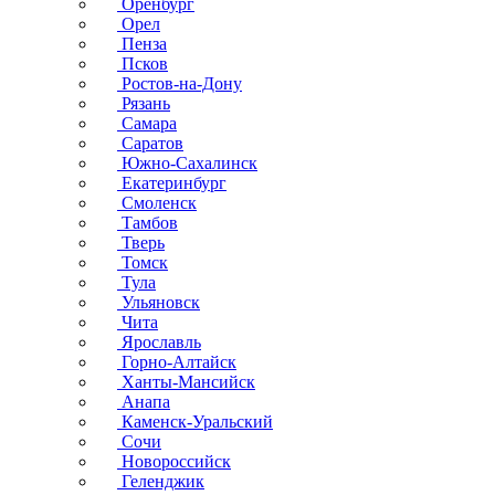
Оренбург
Орел
Пенза
Псков
Ростов-на-Дону
Рязань
Самара
Саратов
Южно-Сахалинск
Екатеринбург
Смоленск
Тамбов
Тверь
Томск
Тула
Ульяновск
Чита
Ярославль
Горно-Алтайск
Ханты-Мансийск
Анапа
Каменск-Уральский
Сочи
Новороссийск
Геленджик