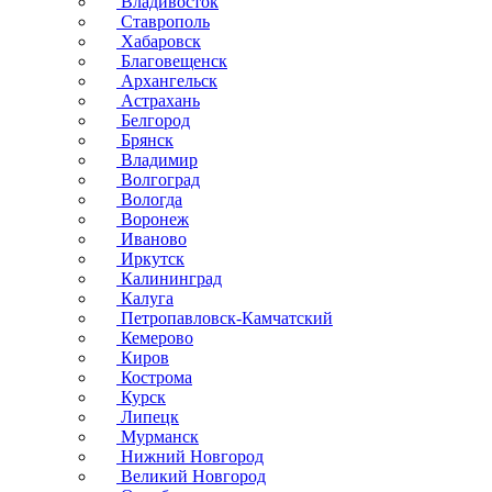
Владивосток
Ставрополь
Хабаровск
Благовещенск
Архангельск
Астрахань
Белгород
Брянск
Владимир
Волгоград
Вологда
Воронеж
Иваново
Иркутск
Калининград
Калуга
Петропавловск-Камчатский
Кемерово
Киров
Кострома
Курск
Липецк
Мурманск
Нижний Новгород
Великий Новгород