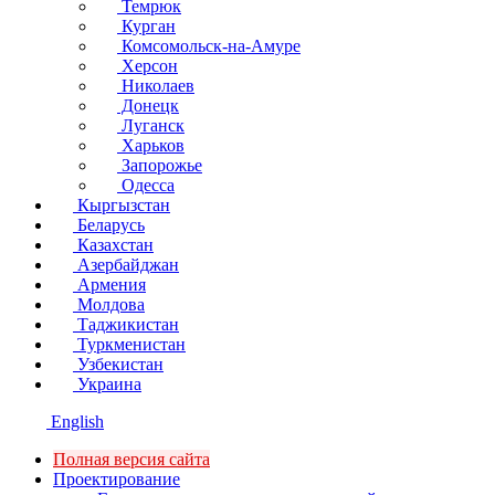
Темрюк
Курган
Комсомольск-на-Амуре
Херсон
Николаев
Донецк
Луганск
Харьков
Запорожье
Одесса
Кыргызстан
Беларусь
Казахстан
Азербайджан
Армения
Молдова
Таджикистан
Туркменистан
Узбекистан
Украина
English
Полная версия сайта
Проектирование