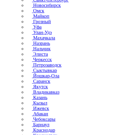
Новосибирск
Омск
Майкоп
Грозный
Уфа
Улан-Удэ
Махачкала
Назрань
Нальчик
Элиста
Черкесск
Петрозаводск
Сыктывкар
Йошкар-Ола
Саранск
Якутск
Владикавказ
Казань
Кызыл
Ижевск
Абакан
Чебоксары
Барнаул
Краснодар