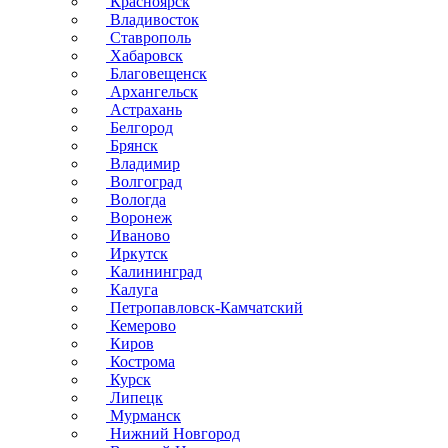
Красноярск
Владивосток
Ставрополь
Хабаровск
Благовещенск
Архангельск
Астрахань
Белгород
Брянск
Владимир
Волгоград
Вологда
Воронеж
Иваново
Иркутск
Калининград
Калуга
Петропавловск-Камчатский
Кемерово
Киров
Кострома
Курск
Липецк
Мурманск
Нижний Новгород