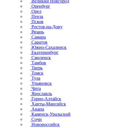
Великий Новгород
Оренбург
Орел
Пенза
Псков
Ростов-на-Дону
Рязань
Самара
Саратов
Южно-Сахалинск
Екатеринбург
Смоленск
Тамбов
Тверь
Томск
Тула
Ульяновск
Чита
Ярославль
Горно-Алтайск
Ханты-Мансийск
Анапа
Каменск-Уральский
Сочи
Новороссийск