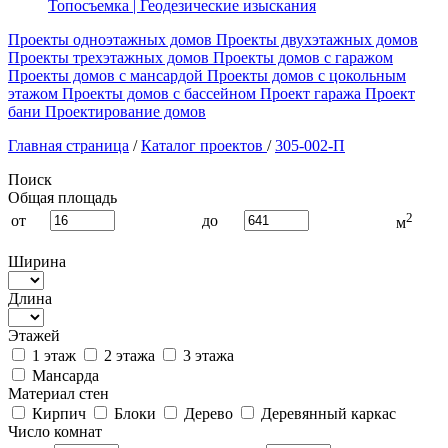
Топосъемка | Геодезические изыскания
Проекты одноэтажных домов
Проекты двухэтажных домов
Проекты трехэтажных домов
Проекты домов с гаражом
Проекты домов с мансардой
Проекты домов с цокольным
этажом
Проекты домов с бассейном
Проект гаража
Проект
бани
Проектирование домов
Главная страница
/
Каталог проектов
/
305-002-П
Поиск
Общая площадь
2
от
до
м
Ширина
Длина
Этажей
1 этаж
2 этажа
3 этажа
Мансарда
Материал стен
Кирпич
Блоки
Дерево
Деревянный каркас
Число комнат