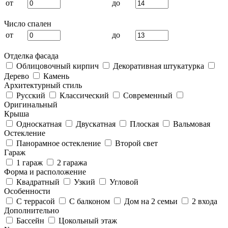
от
до
Число спален
от
до
Отделка фасада
Облицовочный кирпич
Декоративная штукатурка
Дерево
Камень
Архитектурный стиль
Русский
Классический
Современный
Оригинальный
Крыша
Односкатная
Двускатная
Плоская
Вальмовая
Остекление
Панорамное остекление
Второй свет
Гараж
1 гараж
2 гаража
Форма и расположение
Квадратный
Узкий
Угловой
Особенности
С террасой
С балконом
Дом на 2 семьи
2 входа
Дополнительно
Бассейн
Цокольный этаж