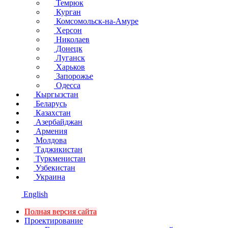
Темрюк
Курган
Комсомольск-на-Амуре
Херсон
Николаев
Донецк
Луганск
Харьков
Запорожье
Одесса
Кыргызстан
Беларусь
Казахстан
Азербайджан
Армения
Молдова
Таджикистан
Туркменистан
Узбекистан
Украина
English
Полная версия сайта
Проектирование