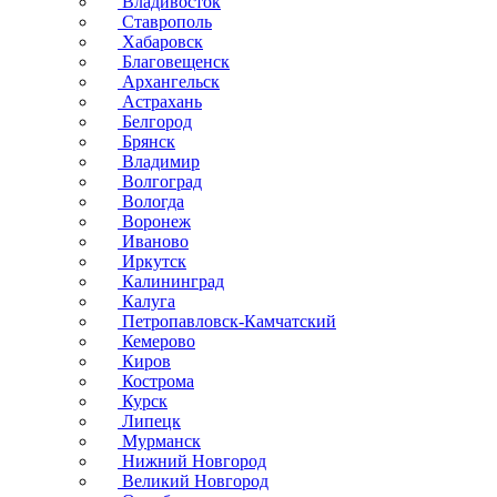
Владивосток
Ставрополь
Хабаровск
Благовещенск
Архангельск
Астрахань
Белгород
Брянск
Владимир
Волгоград
Вологда
Воронеж
Иваново
Иркутск
Калининград
Калуга
Петропавловск-Камчатский
Кемерово
Киров
Кострома
Курск
Липецк
Мурманск
Нижний Новгород
Великий Новгород