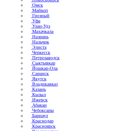
Омск
Майкоп
Грозный
Уфа
Улан-Удэ
Махачкала
Назрань
Нальчик
Элиста
Черкесск
Петрозаводск
Сыктывкар
Йошкар-Ола
Саранск
Якутск
Владикавказ
Казань
Кызыл
Ижевск
Абакан
Чебоксары
Барнаул
Краснодар
Красноярск