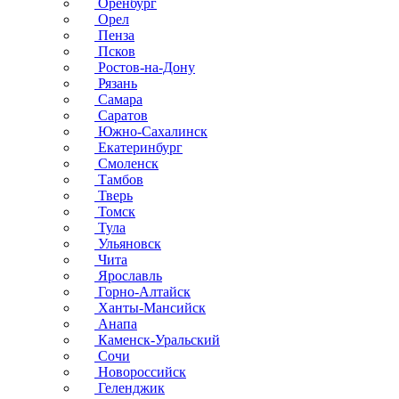
Оренбург
Орел
Пенза
Псков
Ростов-на-Дону
Рязань
Самара
Саратов
Южно-Сахалинск
Екатеринбург
Смоленск
Тамбов
Тверь
Томск
Тула
Ульяновск
Чита
Ярославль
Горно-Алтайск
Ханты-Мансийск
Анапа
Каменск-Уральский
Сочи
Новороссийск
Геленджик