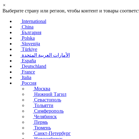
×
Выберите страну или регион, чтобы контент и товары соотве
International
China
България
Polska
Slovenija
Türkiye
الأمارات العربية المتحدة
España
Deutschland
France
Italia
Россия
Москва
Нижний Тагил
Севастополь
Тольятти
Симферополь
Челябинск
Пермь
Тюмень
Санкт-Петербург
Новосибирск