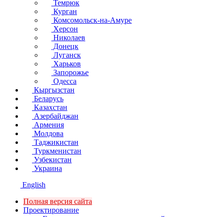
Темрюк
Курган
Комсомольск-на-Амуре
Херсон
Николаев
Донецк
Луганск
Харьков
Запорожье
Одесса
Кыргызстан
Беларусь
Казахстан
Азербайджан
Армения
Молдова
Таджикистан
Туркменистан
Узбекистан
Украина
English
Полная версия сайта
Проектирование