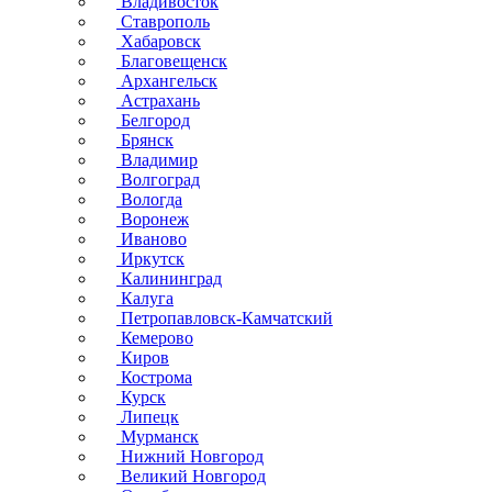
Владивосток
Ставрополь
Хабаровск
Благовещенск
Архангельск
Астрахань
Белгород
Брянск
Владимир
Волгоград
Вологда
Воронеж
Иваново
Иркутск
Калининград
Калуга
Петропавловск-Камчатский
Кемерово
Киров
Кострома
Курск
Липецк
Мурманск
Нижний Новгород
Великий Новгород