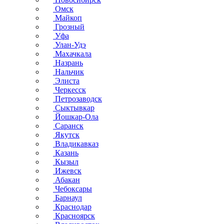
Омск
Майкоп
Грозный
Уфа
Улан-Удэ
Махачкала
Назрань
Нальчик
Элиста
Черкесск
Петрозаводск
Сыктывкар
Йошкар-Ола
Саранск
Якутск
Владикавказ
Казань
Кызыл
Ижевск
Абакан
Чебоксары
Барнаул
Краснодар
Красноярск