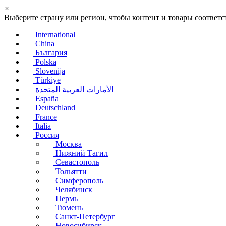
×
Выберите страну или регион, чтобы контент и товары соотве
International
China
България
Polska
Slovenija
Türkiye
الأمارات العربية المتحدة
España
Deutschland
France
Italia
Россия
Москва
Нижний Тагил
Севастополь
Тольятти
Симферополь
Челябинск
Пермь
Тюмень
Санкт-Петербург
Новосибирск