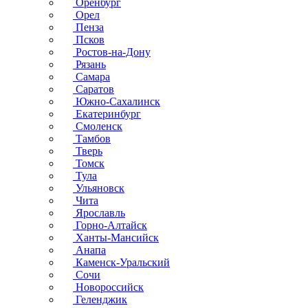
Оренбург
Орел
Пенза
Псков
Ростов-на-Дону
Рязань
Самара
Саратов
Южно-Сахалинск
Екатеринбург
Смоленск
Тамбов
Тверь
Томск
Тула
Ульяновск
Чита
Ярославль
Горно-Алтайск
Ханты-Мансийск
Анапа
Каменск-Уральский
Сочи
Новороссийск
Геленджик