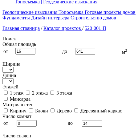
Топосъемка | Геодезические изыскания
Геологические изыскания
Топосъемка
Готовые проекты домов
Фундаменты
Дизайн интерьера
Строительство домов
Главная страница
/
Каталог проектов
/
520-001-П
Поиск
Общая площадь
2
от
до
м
Ширина
Длина
Этажей
1 этаж
2 этажа
3 этажа
Мансарда
Материал стен
Кирпич
Блоки
Дерево
Деревянный каркас
Число комнат
от
до
Число спален