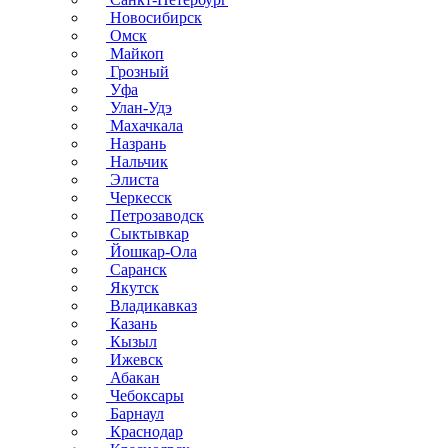
Новосибирск
Омск
Майкоп
Грозный
Уфа
Улан-Удэ
Махачкала
Назрань
Нальчик
Элиста
Черкесск
Петрозаводск
Сыктывкар
Йошкар-Ола
Саранск
Якутск
Владикавказ
Казань
Кызыл
Ижевск
Абакан
Чебоксары
Барнаул
Краснодар