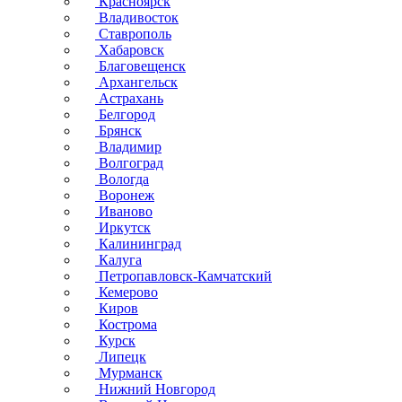
Красноярск
Владивосток
Ставрополь
Хабаровск
Благовещенск
Архангельск
Астрахань
Белгород
Брянск
Владимир
Волгоград
Вологда
Воронеж
Иваново
Иркутск
Калининград
Калуга
Петропавловск-Камчатский
Кемерово
Киров
Кострома
Курск
Липецк
Мурманск
Нижний Новгород