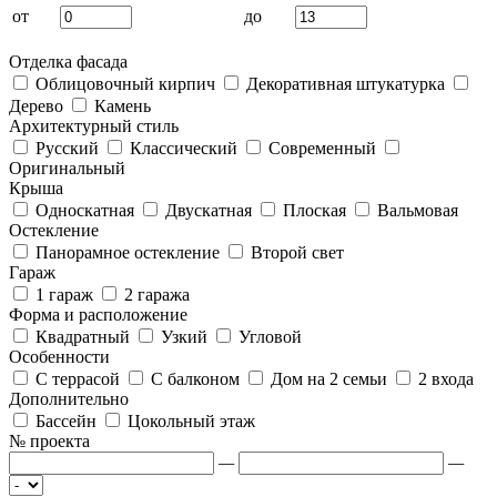
от
до
Отделка фасада
Облицовочный кирпич
Декоративная штукатурка
Дерево
Камень
Архитектурный стиль
Русский
Классический
Современный
Оригинальный
Крыша
Односкатная
Двускатная
Плоская
Вальмовая
Остекление
Панорамное остекление
Второй свет
Гараж
1 гараж
2 гаража
Форма и расположение
Квадратный
Узкий
Угловой
Особенности
С террасой
С балконом
Дом на 2 семьи
2 входа
Дополнительно
Бассейн
Цокольный этаж
№ проекта
—
—