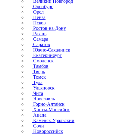
Великий Новгород
Оренбург
Орел
Пенза
Псков
Ростов-на-Дону
Рязань
Самара
Саратов
Южно-Сахалинск
Екатеринбург
Смоленск
Тамбов
Тверь
Томск
Тула
Ульяновск
Чита
Ярославль
Горно-Алтайск
Ханты-Мансийск
Анапа
Каменск-Уральский
Сочи
Новороссийск