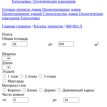
Топосъемка | Геодезические изыскания
Готовые проекты домов
Проектирование домов
Проектирование зданий
Строительство домов
Геологические
изыскания
Топосъемка
Главная страница
/
Каталог проектов
/
060-001-Л
Поиск
Общая площадь
2
от
до
м
Ширина
Длина
Этажей
1 этаж
2 этажа
3 этажа
Мансарда
Материал стен
Кирпич
Блоки
Дерево
Деревянный каркас
Число комнат
от
до