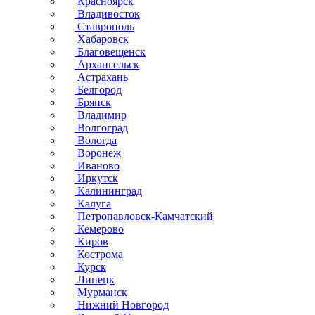
Красноярск
Владивосток
Ставрополь
Хабаровск
Благовещенск
Архангельск
Астрахань
Белгород
Брянск
Владимир
Волгоград
Вологда
Воронеж
Иваново
Иркутск
Калининград
Калуга
Петропавловск-Камчатский
Кемерово
Киров
Кострома
Курск
Липецк
Мурманск
Нижний Новгород