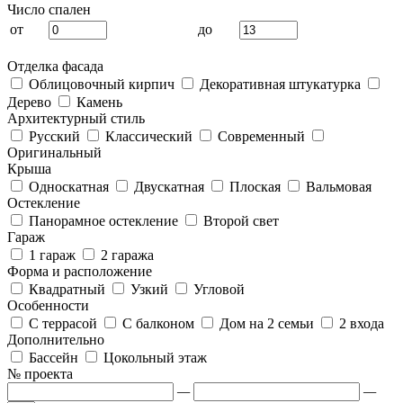
Число спален
от
до
Отделка фасада
Облицовочный кирпич
Декоративная штукатурка
Дерево
Камень
Архитектурный стиль
Русский
Классический
Современный
Оригинальный
Крыша
Односкатная
Двускатная
Плоская
Вальмовая
Остекление
Панорамное остекление
Второй свет
Гараж
1 гараж
2 гаража
Форма и расположение
Квадратный
Узкий
Угловой
Особенности
С террасой
С балконом
Дом на 2 семьи
2 входа
Дополнительно
Бассейн
Цокольный этаж
№ проекта
—
—