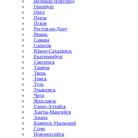
Великий Новгород
Оренбург
Орел
Пенза
Псков
Ростов-на-Дону
Рязань
Самара
Саратов
Южно-Сахалинск
Екатеринбург
Смоленск
Тамбов
Тверь
Томск
Тула
Ульяновск
Чита
Ярославль
Горно-Алтайск
Ханты-Мансийск
Анапа
Каменск-Уральский
Сочи
Новороссийск