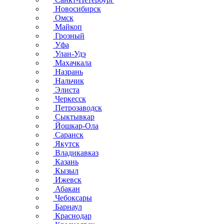
Новосибирск
Омск
Майкоп
Грозный
Уфа
Улан-Удэ
Махачкала
Назрань
Нальчик
Элиста
Черкесск
Петрозаводск
Сыктывкар
Йошкар-Ола
Саранск
Якутск
Владикавказ
Казань
Кызыл
Ижевск
Абакан
Чебоксары
Барнаул
Краснодар