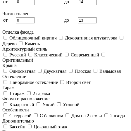
от
до
Число спален
от
до
Отделка фасада
Облицовочный кирпич
Декоративная штукатурка
Дерево
Камень
Архитектурный стиль
Русский
Классический
Современный
Оригинальный
Крыша
Односкатная
Двускатная
Плоская
Вальмовая
Остекление
Панорамное остекление
Второй свет
Гараж
1 гараж
2 гаража
Форма и расположение
Квадратный
Узкий
Угловой
Особенности
С террасой
С балконом
Дом на 2 семьи
2 входа
Дополнительно
Бассейн
Цокольный этаж