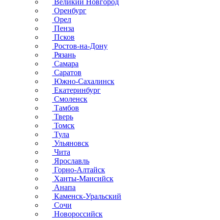
Великий Новгород
Оренбург
Орел
Пенза
Псков
Ростов-на-Дону
Рязань
Самара
Саратов
Южно-Сахалинск
Екатеринбург
Смоленск
Тамбов
Тверь
Томск
Тула
Ульяновск
Чита
Ярославль
Горно-Алтайск
Ханты-Мансийск
Анапа
Каменск-Уральский
Сочи
Новороссийск