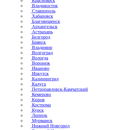
Красноярск
Владивосток
Ставрополь
Хабаровск
Благовещенск
Архангельск
Астрахань
Белгород
Брянск
Владимир
Волгоград
Вологда
Воронеж
Иваново
Иркутск
Калининград
Калуга
Петропавловск-Камчатский
Кемерово
Киров
Кострома
Курск
Липецк
Мурманск
Нижний Новгород