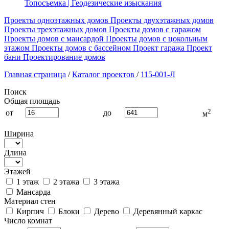
Топосъемка | Геодезические изыскания
Проекты одноэтажных домов
Проекты двухэтажных домов
Проекты трехэтажных домов
Проекты домов с гаражом
Проекты домов с мансардой
Проекты домов с цокольным
этажом
Проекты домов с бассейном
Проект гаража
Проект
бани
Проектирование домов
Главная страница
/
Каталог проектов
/
115-001-Л
Поиск
Общая площадь
2
от
до
м
Ширина
Длина
Этажей
1 этаж
2 этажа
3 этажа
Мансарда
Материал стен
Кирпич
Блоки
Дерево
Деревянный каркас
Число комнат