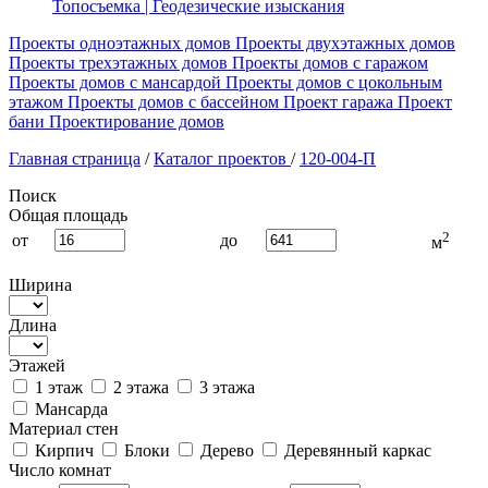
Топосъемка | Геодезические изыскания
Проекты одноэтажных домов
Проекты двухэтажных домов
Проекты трехэтажных домов
Проекты домов с гаражом
Проекты домов с мансардой
Проекты домов с цокольным
этажом
Проекты домов с бассейном
Проект гаража
Проект
бани
Проектирование домов
Главная страница
/
Каталог проектов
/
120-004-П
Поиск
Общая площадь
2
от
до
м
Ширина
Длина
Этажей
1 этаж
2 этажа
3 этажа
Мансарда
Материал стен
Кирпич
Блоки
Дерево
Деревянный каркас
Число комнат