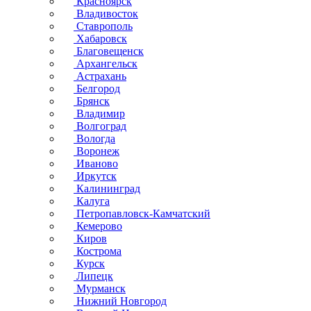
Красноярск
Владивосток
Ставрополь
Хабаровск
Благовещенск
Архангельск
Астрахань
Белгород
Брянск
Владимир
Волгоград
Вологда
Воронеж
Иваново
Иркутск
Калининград
Калуга
Петропавловск-Камчатский
Кемерово
Киров
Кострома
Курск
Липецк
Мурманск
Нижний Новгород