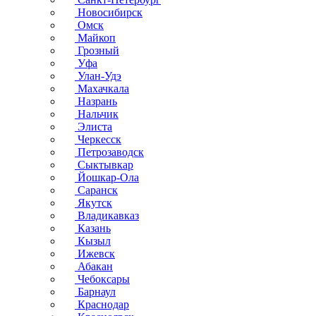
Новосибирск
Омск
Майкоп
Грозный
Уфа
Улан-Удэ
Махачкала
Назрань
Нальчик
Элиста
Черкесск
Петрозаводск
Сыктывкар
Йошкар-Ола
Саранск
Якутск
Владикавказ
Казань
Кызыл
Ижевск
Абакан
Чебоксары
Барнаул
Краснодар