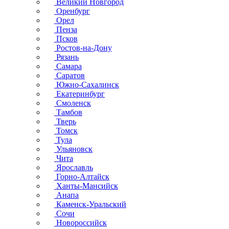
Великий Новгород
Оренбург
Орел
Пенза
Псков
Ростов-на-Дону
Рязань
Самара
Саратов
Южно-Сахалинск
Екатеринбург
Смоленск
Тамбов
Тверь
Томск
Тула
Ульяновск
Чита
Ярославль
Горно-Алтайск
Ханты-Мансийск
Анапа
Каменск-Уральский
Сочи
Новороссийск