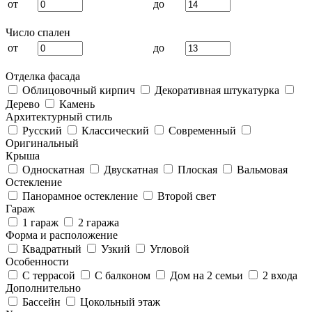
от
до
Число спален
от
до
Отделка фасада
Облицовочный кирпич
Декоративная штукатурка
Дерево
Камень
Архитектурный стиль
Русский
Классический
Современный
Оригинальный
Крыша
Односкатная
Двускатная
Плоская
Вальмовая
Остекление
Панорамное остекление
Второй свет
Гараж
1 гараж
2 гаража
Форма и расположение
Квадратный
Узкий
Угловой
Особенности
С террасой
С балконом
Дом на 2 семьи
2 входа
Дополнительно
Бассейн
Цокольный этаж