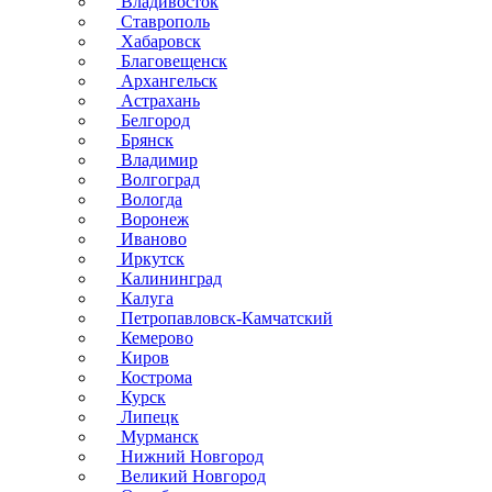
Владивосток
Ставрополь
Хабаровск
Благовещенск
Архангельск
Астрахань
Белгород
Брянск
Владимир
Волгоград
Вологда
Воронеж
Иваново
Иркутск
Калининград
Калуга
Петропавловск-Камчатский
Кемерово
Киров
Кострома
Курск
Липецк
Мурманск
Нижний Новгород
Великий Новгород