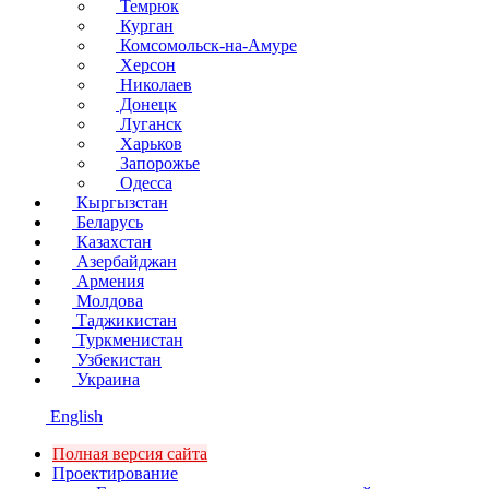
Темрюк
Курган
Комсомольск-на-Амуре
Херсон
Николаев
Донецк
Луганск
Харьков
Запорожье
Одесса
Кыргызстан
Беларусь
Казахстан
Азербайджан
Армения
Молдова
Таджикистан
Туркменистан
Узбекистан
Украина
English
Полная версия сайта
Проектирование