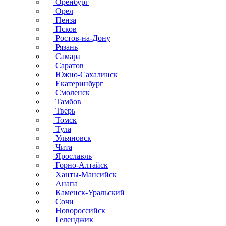
Оренбург
Орел
Пенза
Псков
Ростов-на-Дону
Рязань
Самара
Саратов
Южно-Сахалинск
Екатеринбург
Смоленск
Тамбов
Тверь
Томск
Тула
Ульяновск
Чита
Ярославль
Горно-Алтайск
Ханты-Мансийск
Анапа
Каменск-Уральский
Сочи
Новороссийск
Геленджик