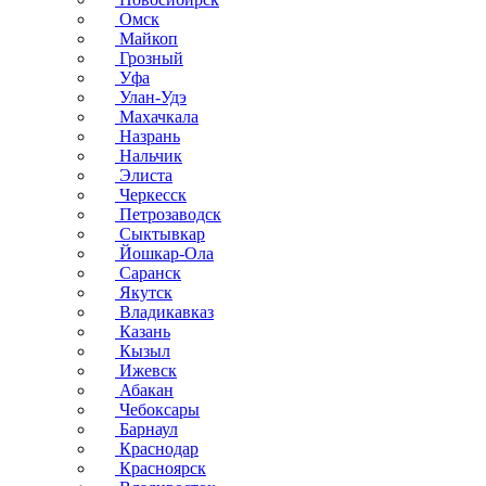
Омск
Майкоп
Грозный
Уфа
Улан-Удэ
Махачкала
Назрань
Нальчик
Элиста
Черкесск
Петрозаводск
Сыктывкар
Йошкар-Ола
Саранск
Якутск
Владикавказ
Казань
Кызыл
Ижевск
Абакан
Чебоксары
Барнаул
Краснодар
Красноярск