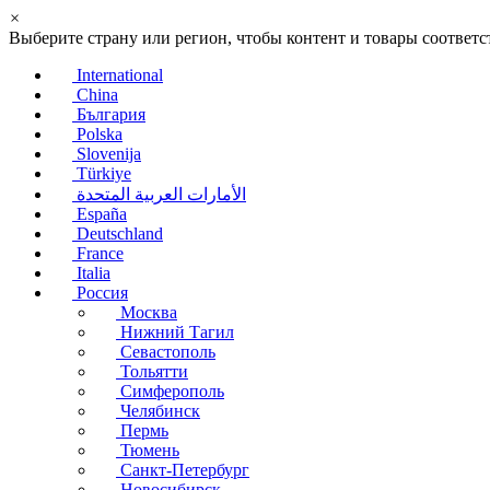
×
Выберите страну или регион, чтобы контент и товары соотве
International
China
България
Polska
Slovenija
Türkiye
الأمارات العربية المتحدة
España
Deutschland
France
Italia
Россия
Москва
Нижний Тагил
Севастополь
Тольятти
Симферополь
Челябинск
Пермь
Тюмень
Санкт-Петербург
Новосибирск