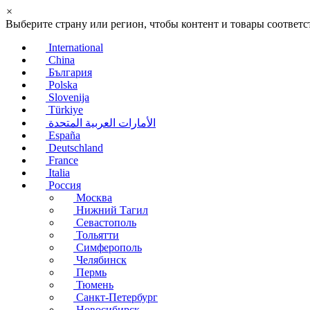
×
Выберите страну или регион, чтобы контент и товары соотве
International
China
България
Polska
Slovenija
Türkiye
الأمارات العربية المتحدة
España
Deutschland
France
Italia
Россия
Москва
Нижний Тагил
Севастополь
Тольятти
Симферополь
Челябинск
Пермь
Тюмень
Санкт-Петербург
Новосибирск