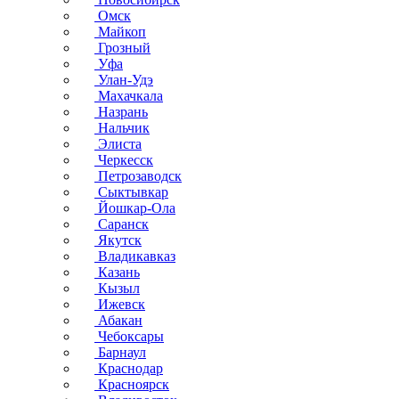
Омск
Майкоп
Грозный
Уфа
Улан-Удэ
Махачкала
Назрань
Нальчик
Элиста
Черкесск
Петрозаводск
Сыктывкар
Йошкар-Ола
Саранск
Якутск
Владикавказ
Казань
Кызыл
Ижевск
Абакан
Чебоксары
Барнаул
Краснодар
Красноярск