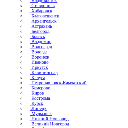
Владивосток
Ставрополь
Хабаровск
Благовещенск
Архангельск
Астрахань
Белгород
Брянск
Владимир
Волгоград
Вологда
Воронеж
Иваново
Иркутск
Калининград
Калуга
Петропавловск-Камчатский
Кемерово
Киров
Кострома
Курск
Липецк
Мурманск
Нижний Новгород
Великий Новгород