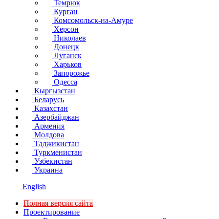
Темрюк
Курган
Комсомольск-на-Амуре
Херсон
Николаев
Донецк
Луганск
Харьков
Запорожье
Одесса
Кыргызстан
Беларусь
Казахстан
Азербайджан
Армения
Молдова
Таджикистан
Туркменистан
Узбекистан
Украина
English
Полная версия сайта
Проектирование