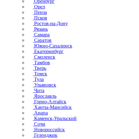
Оренбург
Орел
Пенза
Псков
Ростов-на-Дону
Рязань
Самара
Саратов
Южно-Сахалинск
Екатеринбург
Смоленск
Тамбов
Тверь
Томск
Тула
Ульяновск
Чита
Ярославль
Горно-Алтайск
Ханты-Мансийск
Анапа
Каменск-Уральский
Сочи
Новороссийск
Геленджик