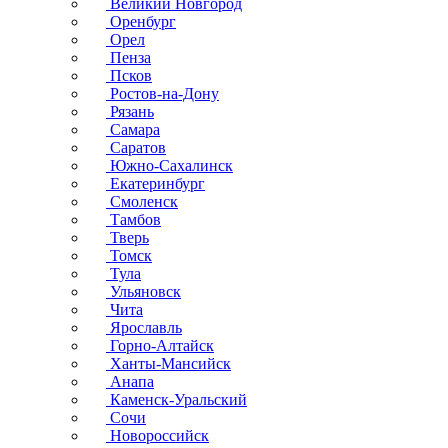
Великий Новгород
Оренбург
Орел
Пенза
Псков
Ростов-на-Дону
Рязань
Самара
Саратов
Южно-Сахалинск
Екатеринбург
Смоленск
Тамбов
Тверь
Томск
Тула
Ульяновск
Чита
Ярославль
Горно-Алтайск
Ханты-Мансийск
Анапа
Каменск-Уральский
Сочи
Новороссийск