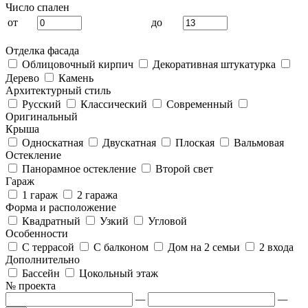
Число спален
от
до
Отделка фасада
Облицовочный кирпич
Декоративная штукатурка
Дерево
Камень
Архитектурный стиль
Русский
Классический
Современный
Оригинальный
Крыша
Односкатная
Двускатная
Плоская
Вальмовая
Остекление
Панорамное остекление
Второй свет
Гараж
1 гараж
2 гаража
Форма и расположение
Квадратный
Узкий
Угловой
Особенности
С террасой
С балконом
Дом на 2 семьи
2 входа
Дополнительно
Бассейн
Цокольный этаж
№ проекта
—
—