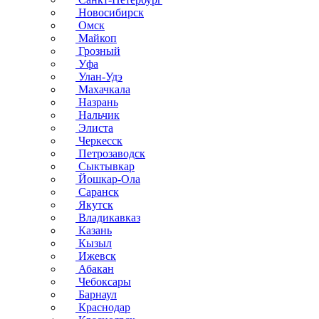
Новосибирск
Омск
Майкоп
Грозный
Уфа
Улан-Удэ
Махачкала
Назрань
Нальчик
Элиста
Черкесск
Петрозаводск
Сыктывкар
Йошкар-Ола
Саранск
Якутск
Владикавказ
Казань
Кызыл
Ижевск
Абакан
Чебоксары
Барнаул
Краснодар