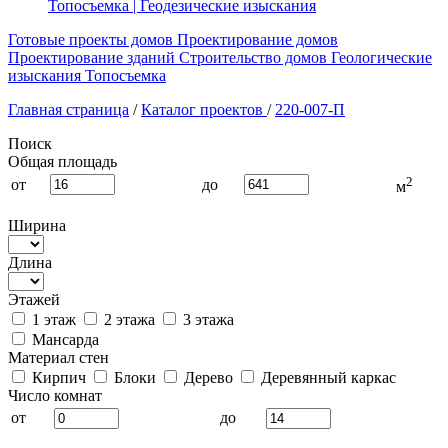
Топосъемка | Геодезические изыскания
Готовые проекты домов
Проектирование домов
Проектирование зданий
Строительство домов
Геологические
изыскания
Топосъемка
Главная страница
/
Каталог проектов
/
220-007-П
Поиск
Общая площадь
2
от
до
м
Ширина
Длина
Этажей
1 этаж
2 этажа
3 этажа
Мансарда
Материал стен
Кирпич
Блоки
Дерево
Деревянный каркас
Число комнат
от
до