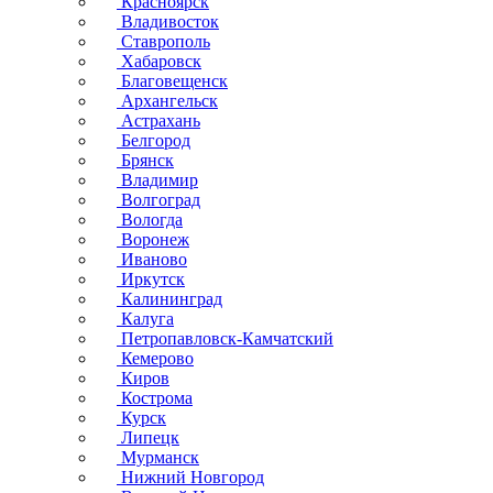
Красноярск
Владивосток
Ставрополь
Хабаровск
Благовещенск
Архангельск
Астрахань
Белгород
Брянск
Владимир
Волгоград
Вологда
Воронеж
Иваново
Иркутск
Калининград
Калуга
Петропавловск-Камчатский
Кемерово
Киров
Кострома
Курск
Липецк
Мурманск
Нижний Новгород