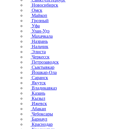
Новосибирск
Омск
Майкоп
Грозный
Уфа
Улан-Удэ
Махачкала
Назрань
Нальчик
Элиста
Черкесск
Петрозаводск
Сыктывкар
Йошкар-Ола
Саранск
Якутск
Владикавказ
Казань
Кызыл
Ижевск
Абакан
Чебоксары
Барнаул
Краснодар