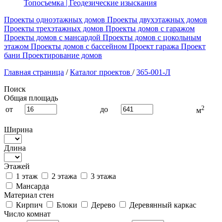
Топосъемка | Геодезические изыскания
Проекты одноэтажных домов
Проекты двухэтажных домов
Проекты трехэтажных домов
Проекты домов с гаражом
Проекты домов с мансардой
Проекты домов с цокольным
этажом
Проекты домов с бассейном
Проект гаража
Проект
бани
Проектирование домов
Главная страница
/
Каталог проектов
/
365-001-Л
Поиск
Общая площадь
2
от
до
м
Ширина
Длина
Этажей
1 этаж
2 этажа
3 этажа
Мансарда
Материал стен
Кирпич
Блоки
Дерево
Деревянный каркас
Число комнат