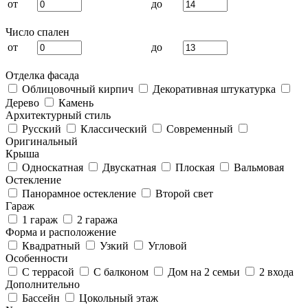
от
до
Число спален
от
до
Отделка фасада
Облицовочный кирпич
Декоративная штукатурка
Дерево
Камень
Архитектурный стиль
Русский
Классический
Современный
Оригинальный
Крыша
Односкатная
Двускатная
Плоская
Вальмовая
Остекление
Панорамное остекление
Второй свет
Гараж
1 гараж
2 гаража
Форма и расположение
Квадратный
Узкий
Угловой
Особенности
С террасой
С балконом
Дом на 2 семьи
2 входа
Дополнительно
Бассейн
Цокольный этаж