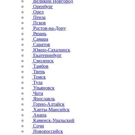
Великий Новгород
Оренбург
Орел
Пенза
Псков
Ростов-на-Дону
Рязань
Самара
Саратов
Южно-Сахалинск
Екатеринбург
Смоленск
Тамбов
Тверь
Томск
Тула
Ульяновск
Чита
Ярославль
Горно-Алтайск
Ханты-Мансийск
Анапа
Каменск-Уральский
Сочи
Новороссийск